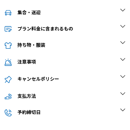
集合・送迎
〒907-0013 沖縄県石垣市浜崎町３丁目2-12
プラン料金に含まれるもの
東横INN前の道路で担当スタッフがお待ちしており
乗船料・保険料
ます。
持ち物・服装
【持ち物】着替え・タオル・飲み物
注意事項
【服装】濡れても問題ない服装でお越しください。
水着着用を推奨いたします。
15歳以下の方は保護者同伴でのご参加をお願いい
キャンセルポリシー
たします。
当日の天候・海の状況によっては内容の変更や中止
2日前 09:00 まで：0%
させていただく場合があります。
支払方法
1日前 09:00 まで：50%
ツアー内容・時間などが、当日の潮位により変更に
1日前 09:00以降：100%
クレジットカード
なる場合があります。
予約締切日
現地支払い
波浪、強風、豪雨など、安全にお客様をご案内でき
ない悪天候の場合、スタッフの判断により催行を見
即時確定：2日前 17:00 まで
合わせる場合があります。