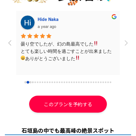
Hide Naka
a year ago
曇り空でしたが、幻の島最高でした
スタ
とても楽しい時間を過ごすことが出来ました
合わ
ありがとうございました
ばか
てと
このプランを予約する
石垣島の中でも最高峰の絶景スポット