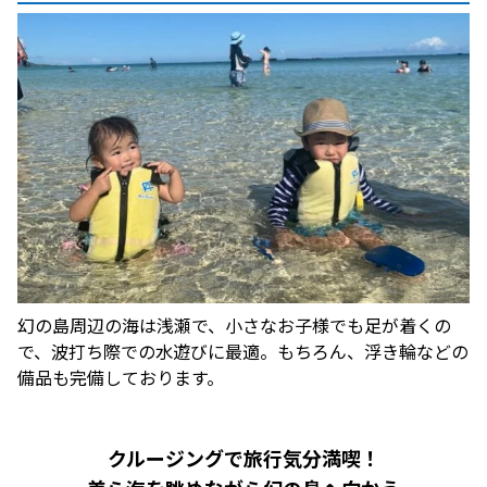
幻の島周辺の海は浅瀬で、小さなお子様でも足が着くの
Loading...
で、波打ち際での水遊びに最適。もちろん、浮き輪などの
備品も完備しております。
クルージングで旅行気分満喫！