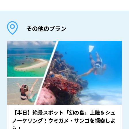
リクエスト：1日前 17:00 まで
ご案内の際 申込書にご記入いただきますが、正確
にご記入いただけないと保険の補償が実行されない
場合があります。
万一の事故等で保険が支払われますが、保険の範囲
その他のプラン
以上のご請求に対しては、補償致しかねますのでご
了承下さい。
小さなお子様連れで来られるお客様は、ご家族の管
理のもとツアー参加をお願い致します。
濡れてもいい服装を着用した状態で必ずご集合くだ
さい。ツアー終了後はそのままお送りまたは解散と
なります、羽織物をご用意ください。
【半日】絶景スポット「幻の島」上陸＆シュ
ノーケリング！ウミガメ・サンゴを探索しよ
う！