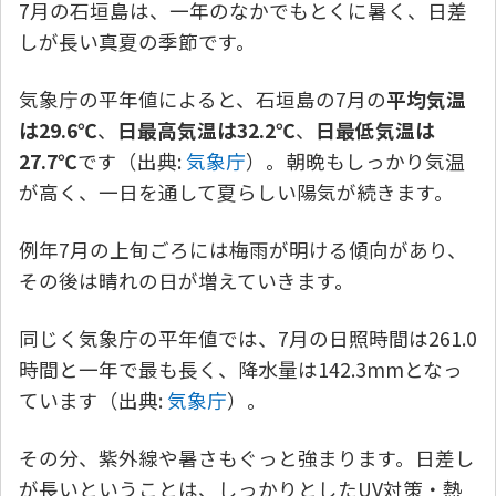
7月の石垣島は、一年のなかでもとくに暑く、日差
しが長い真夏の季節です。
気象庁の平年値によると、石垣島の7月の
平均気温
は29.6℃
、
日最高気温は32.2℃
、
日最低気温は
27.7℃
です（出典:
気象庁
）。朝晩もしっかり気温
が高く、一日を通して夏らしい陽気が続きます。
例年7月の上旬ごろには梅雨が明ける傾向があり、
その後は晴れの日が増えていきます。
同じく気象庁の平年値では、7月の日照時間は261.0
時間と一年で最も長く、降水量は142.3mmとなっ
ています（出典:
気象庁
）。
その分、紫外線や暑さもぐっと強まります。日差し
が長いということは、しっかりとしたUV対策・熱