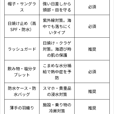
帽子・サングラ
強い日差しから
必須
ス
頭部・目を守る
紫外線対策。海
日焼け止め（高
中でも落ちにく
必須
SPF・防水）
いタイプ
日焼け・クラゲ
ラッシュガード
対策。海遊び時
推奨
の肌の保護
こまめな水分補
飲み物・塩分タ
給で熱中症を予
必須
ブレット
防
防水ケース・防
スマホ・貴重品
推奨
水バッグ
の浸水対策
施設・乗り物の
薄手の羽織り
推奨
冷房対策