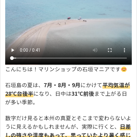
こんにちは！マリンショップの石垣マニアです
石垣島の夏は、
7月・8月・9月
にかけて
平均気温が
28℃台後半
になり、日中は
31℃前後
まで上がる日
が多い季節。
数字だけ見ると本州の真夏とそこまで変わらないよ
うに見えるかもしれませんが、実際に行くと、
日差
しの強さや湿度もあって、思っていたより暑く感じ