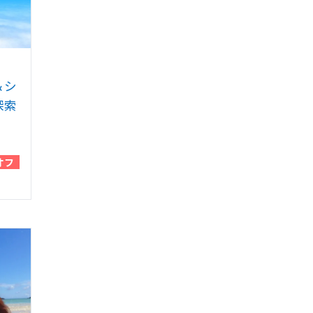
＆シ
探索
オフ