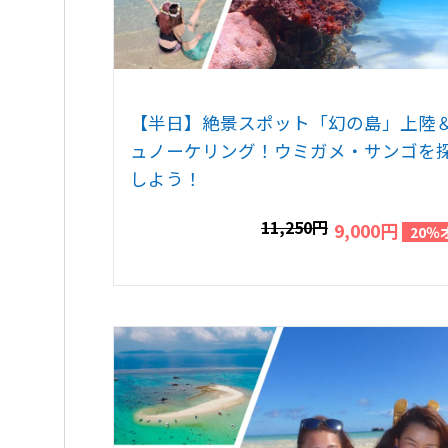
【半日】絶景スポット「幻の島」上陸
ュノーケリング！ウミガメ・サンゴを
しよう！
11,250円
9,000円
20％