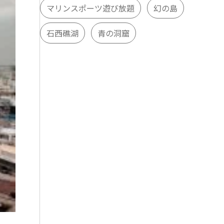
マリンスポーツ遊び放題
幻の島
石西礁湖
青の洞窟