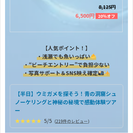
8,125円
6,500円
20％オフ
【人気ポイント！】
・浅瀬でも魚いっぱい
・“ビーチエントリー”で負担少ない
・写真サポート＆SNS映え確定
【半日】ウミガメを探そう！青の洞窟シュ
ノーケリングと神秘の秘境で感動体験ツア
ー
★★★★★
5/5
(
219件のレビュー
)