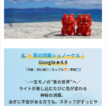
青の洞窟シュノーケル｜
Google★4.9
（
対象：初心者◎ / カップル
/ 家族
）
＼一生モノの“青の世界”へ／
ライトが差し込むたびに色が変わる
神秘の洞窟。
泳ぎに不安がある方でも、スタッフがずっとサ