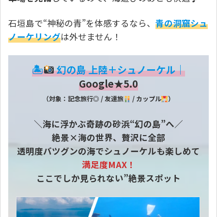
石垣島で“神秘の青”を体感するなら、
青の洞窟シュ
ノーケリング
は外せません！
🏝
幻の島 上陸＋シュノーケル｜
Google★5.0
（対象：記念旅行◎ / 友達旅
/ カップル
）
＼海に浮かぶ奇跡の砂浜“幻の島”へ／
絶景×海の世界、贅沢に全部
透明度バツグンの海でシュノーケルも楽しめて
満足度MAX！
ここでしか見られない”絶景スポット