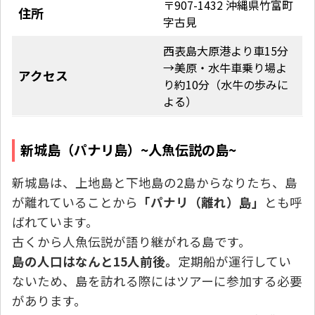
〒907-1432 沖縄県竹富町
住所
字古見
西表島大原港より車15分
→美原・水牛車乗り場よ
アクセス
り約10分（水牛の歩みに
よる）
新城島（パナリ島）~人魚伝説の島~
新城島は、上地島と下地島の2島からなりたち、島
が離れていることから
「パナリ（離れ）島」
とも呼
ばれています。
古くから人魚伝説が語り継がれる島です。
島の人口はなんと15人前後。
定期船が運行してい
ないため、島を訪れる際にはツアーに参加する必要
があります。