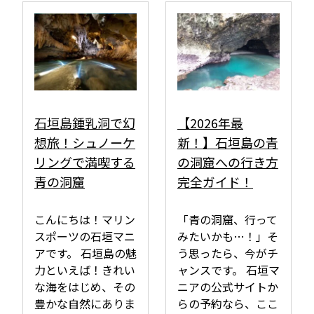
石垣島鍾乳洞で幻
【2026年最
想旅！シュノーケ
新！】石垣島の青
リングで満喫する
の洞窟への行き方
青の洞窟
完全ガイド！
Loading...
こんにちは！マリン
「青の洞窟、行って
スポーツの石垣マニ
みたいかも…！」そ
アです。 石垣島の魅
う思ったら、今がチ
力といえば！きれい
ャンスです。 石垣マ
な海をはじめ、その
ニアの公式サイトか
豊かな自然にありま
らの予約なら、ここ