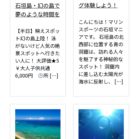
グ体験しよう！
石垣島・幻の島で
夢のような時間を
こんにちは！マリン
スポーツの石垣マニ
【半日】映えスポッ
アです。 石垣島の北
ト幻の島上陸！ 泳
西部に位置する青の
がないけど人気の絶
洞窟は、訪れる人々
景スポットへ行きた
を魅了する神秘的な
い人に！ 大評価★5
スポット！ 洞窟内
￥大人子供共通
に差し込む太陽光が
6,000円
所 […]
海水に反射し、 […]