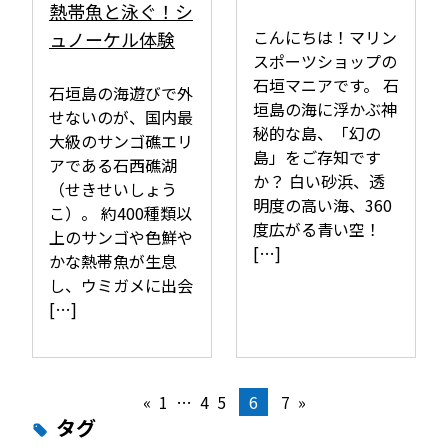
熱帯魚と泳ぐ！シ
こんにちは！マリン
ュノーケル体験
スポーツショップの
石垣マニアです。 石
石垣島の海遊びで外
垣島の海に浮かぶ神
せないのが、国内最
秘的な島、「幻の
大級のサンゴ礁エリ
島」をご存知です
アである石西礁湖
か？ 白い砂浜、透
（せきせいしょう
明度の高い海、360
こ）。 約400種類以
度広がる青い空！
上のサンゴや色鮮や
[…]
かな熱帯魚が生息
し、ウミガメに出会
[…]
«
1
…
4
5
6
7
»
タグ