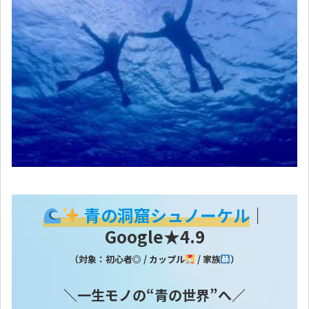
青の洞窟シュノーケル
｜
Google★4.9
（対象：初心者◎ / カップル
/ 家族
）
＼一生モノの“青の世界”へ／