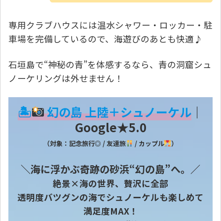
専用クラブハウスには温水シャワー・ロッカー・駐
車場を完備しているので、海遊びのあとも快適♪
石垣島で“神秘の青”を体感するなら、青の洞窟シュ
ノーケリングは外せません！
🏝
幻の島 上陸＋シュノーケル
｜
Google★5.0
（対象：記念旅行◎ / 友達旅
/ カップル
）
＼海に浮かぶ奇跡の砂浜“幻の島”へ。／
絶景×海の世界、贅沢に全部
透明度バツグンの海でシュノーケルも楽しめて
満足度MAX！